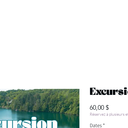
Excursions
À propos
Co
Excursi
Prix
60,00 $
Réservez à plusieurs 
Dates
*