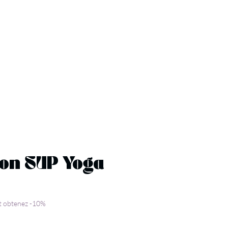
ntact
Réservation
on SUP Yoga
et obtenez -10%