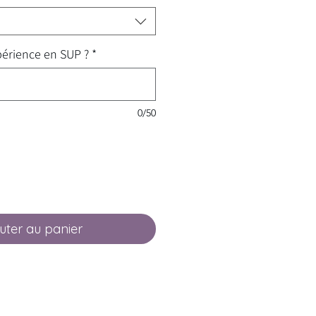
érience en SUP ?
*
0/50
uter au panier