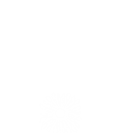
S'
Inscris-
Natur Yog
Outaouais (
naturyoga.